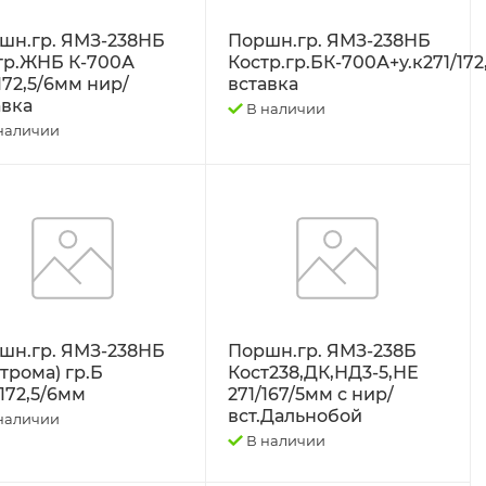
шн.гр. ЯМЗ-238НБ
Поршн.гр. ЯМЗ-238НБ
тр.ЖНБ К-700А
Костр.гр.БК-700А+у.к271/172
172,5/6мм нир/
вставка
авка
В наличии
наличии
шн.гр. ЯМЗ-238НБ
Поршн.гр. ЯМЗ-238Б
трома) гр.Б
Кост238,ДК,НД3-5,НЕ
/172,5/6мм
271/167/5мм с нир/
вст.Дальнобой
наличии
В наличии