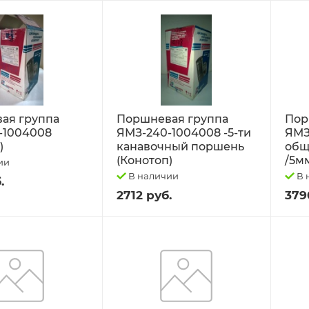
ая группа
Поршневая группа
Пор
-1004008
ЯМЗ-240-1004008 -5-ти
ЯМЗ
)
канавочный поршень
обща
(Конотоп)
/5м
ии
В наличии
В 
.
2712 руб.
379