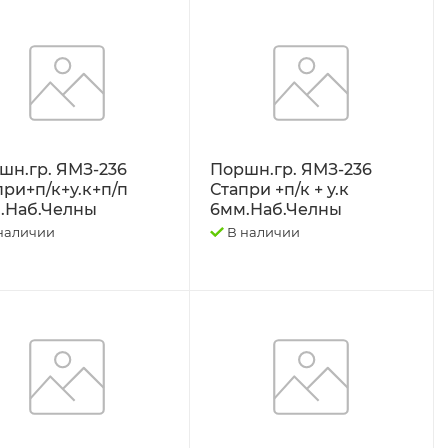
шн.гр. ЯМЗ-236
Поршн.гр. ЯМЗ-236
при+п/к+у.к+п/п
Стапри +п/к + у.к
.Наб.Челны
6мм.Наб.Челны
наличии
В наличии