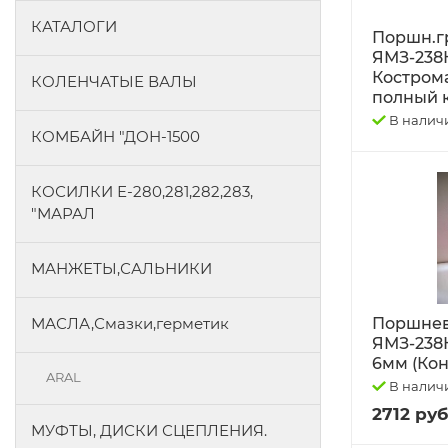
КАТАЛОГИ
Поршн.г
ЯМЗ-238
Костром
КОЛЕНЧАТЫЕ ВАЛЫ
полный к
В налич
КОМБАЙН "ДОН-1500
КОСИЛКИ Е-280,281,282,283,
"МАРАЛ
МАНЖЕТЫ,САЛЬНИКИ
МАСЛА,Смазки,герметик
Поршнев
ЯМЗ-238
6мм (Кон
ARAL
В налич
2712 руб
МУФТЫ, ДИСКИ СЦЕПЛЕНИЯ.