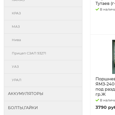
Тутаев (г
В налич
КРАЗ
МАЗ
Нива
Прицеп СЗАП 93271
УАЗ
Поршнев
УРАЛ
ЯМЗ-240
под разд
АККУМУЛЯТОРЫ
гр.Ж
В налич
3790 ру
БОЛТЫ,ГАЙКИ