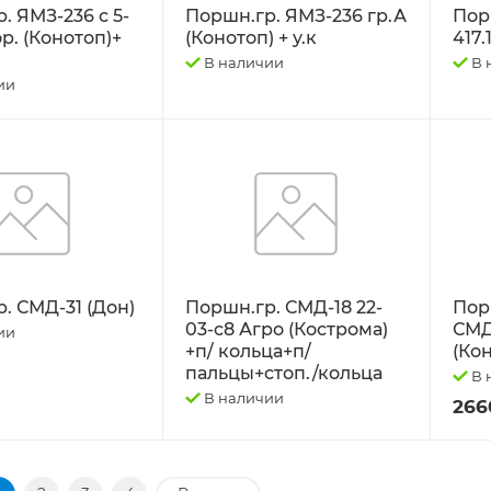
. ЯМЗ-236 с 5-
Поршн.гр. ЯМЗ-236 гр.А
Пор
ор. (Конотоп)+
(Конотоп) + у.к
417.
В наличии
В 
ии
. СМД-31 (Дон)
Поршн.гр. СМД-18 22-
Пор
03-с8 Агро (Кострома)
СМД-
ии
+п/ кольца+п/
(Ко
пальцы+стоп./кольца
В 
В наличии
266