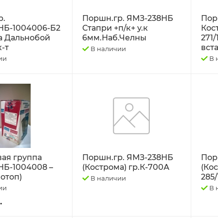
р.
Поршн.гр. ЯМЗ-238НБ
Пор
НБ-1004006-Б2
Стапри +п/к+ у.к
Кос
а Дальнобой
6мм.Наб.Челны
271/
-т
вст
В наличии
ии
В 
ая группа
Поршн.гр. ЯМЗ-238НБ
Пор
НБ-1004008 –
(Кострома) гр.К-700А
(Кос
отоп)
285
В наличии
ии
В 
.