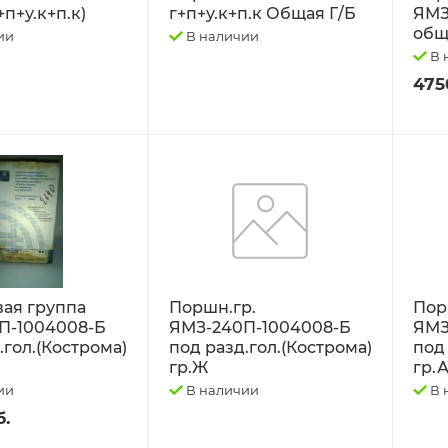
+п+у.к+п.к)
г+п+у.к+п.к Общая Г/Б
ЯМЗ
общ
ии
В наличии
В 
475
ая группа
Поршн.гр.
Пор
П-1004008-Б
ЯМЗ-240П-1004008-Б
ЯМЗ
.гол.(Кострома)
под разд.гол.(Кострома)
под
гр.Ж
гр.
ии
В наличии
В 
б.