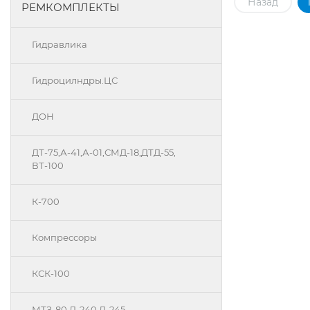
Назад
РЕМКОМПЛЕКТЫ
Гидравлика
Гидроцилндры.ЦС
ДОН
ДТ-75,А-41,А-01,СМД-18,ДТД-55,
ВТ-100
К-700
Компрессоры
КСК-100
МТЗ-80 Д-240 Д-245