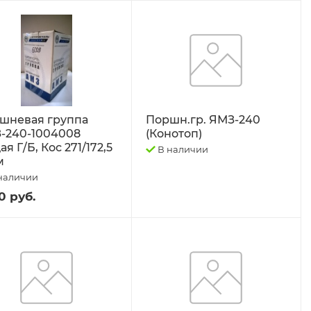
шневая группа
Поршн.гр. ЯМЗ-240
-240-1004008
(Конотоп)
я Г/Б, Кос 271/172,5
В наличии
м
наличии
0 руб.