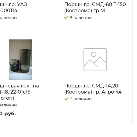
шн.гр. УАЗ
Поршн.гр. СМД-60 Т-150
1000114
(Кострома) гр.М
наличии
В наличии
шневая группа
Поршн.гр. СМД-14,20
18, 22-01с15
(Кострома) гр. Агро К4
нотоп)
В наличии
наличии
0 руб.