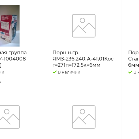
ая группа
Поршн.гр.
Пор
У-1004008
ЯМЗ-236,240,А-41,01Кос
Ста
)
г=271п=172,5к=6мм
6мм
ии
В наличии
В 
.